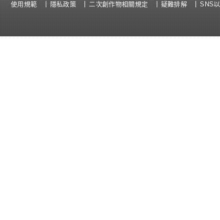
使用規範
隱私政策
二次創作物相關規定
疑難排解
SNS