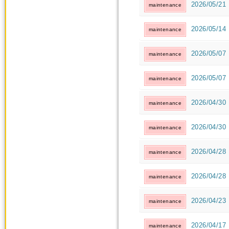
2026/05/21
maintenance
2026/05/14
maintenance
2026/05/07
maintenance
2026/05/07
maintenance
2026/04/30
maintenance
2026/04/30
maintenance
2026/04/28
maintenance
2026/04/28
maintenance
2026/04/23
maintenance
2026/04/17
maintenance