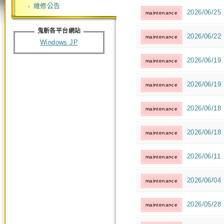
維修公告
2026/06/25
maintenance
鬼斬各平台網站
2026/06/22
maintenance
Windows JP
2026/06/19
maintenance
2026/06/19
maintenance
2026/06/18
maintenance
2026/06/18
maintenance
2026/06/11
maintenance
2026/06/04
maintenance
2026/05/28
maintenance